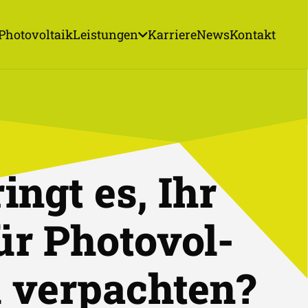
Photovoltaik
Leistungen
Karriere
News
Kontakt
ingt es, Ihr
ür Photo­vol­
u ver­pachten?