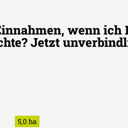
Einnahmen, wenn ich 
chte? Jetzt unverbind
5,0 ha