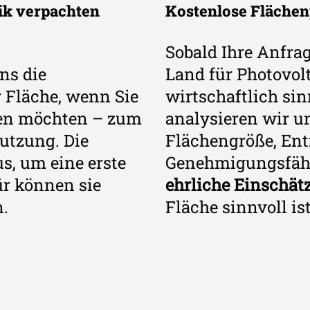
aik verpachten
Kostenlose Flächen
Sobald Ihre Anfrage
ns die
Land für Photovol
 Fläche, wenn Sie
wirtschaftlich si
ten möchten – zum
analysieren wir u
Nutzung. Die
Flächengröße, En
, um eine erste
Genehmigungsfähig
ür können sie
ehrliche Einschät
.
Fläche sinnvoll ist