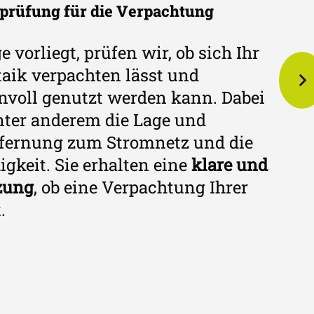
prüfung für die Verpachtung
I
 vorliegt, prüfen wir, ob sich Ihr
W
taik verpachten lässt und
e
nnvoll genutzt werden kann. Dabei
r
nter anderem die Lage und
H
tfernung zum Stromnetz und die
P
keit. Sie erhalten eine
klare und
e
zung
, ob eine Verpachtung Ihrer
t
.