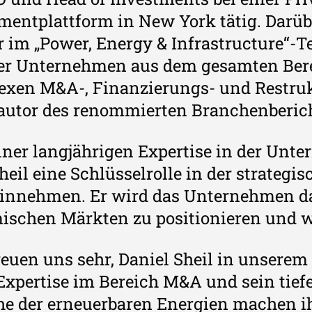
mentplattform in New York tätig. Darüb
 im „Power, Energy & Infrastructure“-T
 er Unternehmen aus dem gesamten Ber
exen M&A-, Finanzierungs- und Restru
utor des renommierten Branchenbericht
iner langjährigen Expertise in der Unt
heil eine Schlüsselrolle in der strateg
einnehmen. Er wird das Unternehmen dab
schen Märkten zu positionieren und 
reuen uns sehr, Daniel Sheil in unser
Expertise im Bereich M&A und sein tief
e der erneuerbaren Energien machen ih