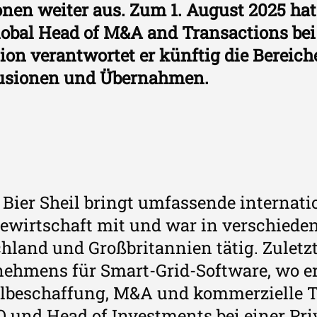
nen weiter aus. Zum 1. August 2025 hat
 Global Head of M&A and Transactions bei
on verantwortet er künftig die Bereich
Fusionen und Übernahmen.
 Bier Sheil bringt umfassende internati
ewirtschaft mit und war in verschiede
hland und Großbritannien tätig. Zuletz
ehmens für Smart-Grid-Software, wo e
lbeschaffung, M&A und kommerzielle Tr
O und Head of Investments bei einer Pr