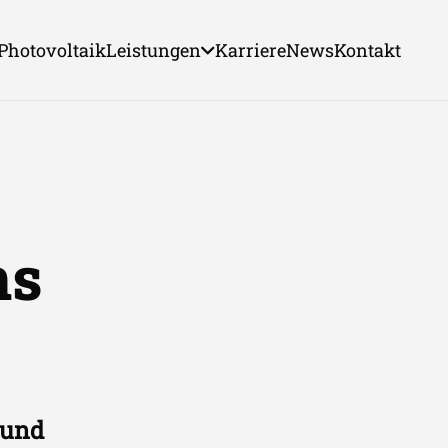
Photovoltaik
Leistungen
Karriere
News
Kontakt
ns
 und