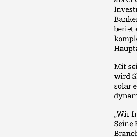
Invest
Banker
beriet
kompl
Haupta
Mit se
wird S
solar 
dynami
„Wir f
Seine 
Branch