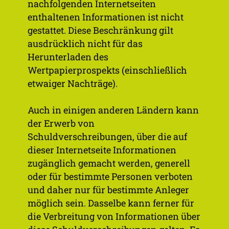
nachfolgenden Internetseiten
termin
enthaltenen Informationen ist nicht
Rück­zah­
100 %
gestattet. Diese Beschränkung gilt
lungs­be­
ausdrücklich nicht für das
trag
Herunterladen des
Wertpapierprospekts (einschließlich
Status
Nicht nach­rangig, nicht
etwaiger Nachträge).
besichert
Auch in einigen anderen Ländern kann
Sonder­
Sonderkündigungsrecht
der Erwerb von
kün­di­
aus steuerlichen Gründen,
Schuldverschreibungen, über die auf
gungs­
Ab 23. November 2026 zu
dieser Internetseite Informationen
rechte der
102 % des Nennbetrags, Ab
zugänglich gemacht werden, generell
Emittentin
23. November 2027 zu 101
oder für bestimmte Personen verboten
% des Nennbetrags,
und daher nur für bestimmte Anleger
Sonderkündigungsrecht,
möglich sein. Dasselbe kann ferner für
wenn 80 % des
die Verbreitung von Informationen über
Gesamtnennbetrags der