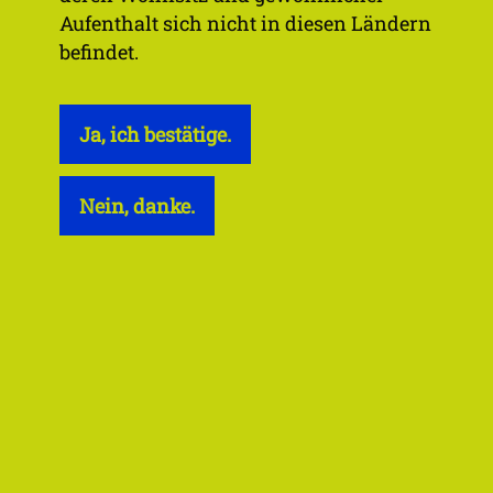
Financier („CSSF“) in
Aufenthalt sich nicht in diesen Ländern
Luxem­burg gebil­ligter
befindet.
Wert­pa­pier­pro­spekt mit
Noti­fi­zie­rung an die
Bundes­an­stalt für Finanz­
Ja, ich bestätige.
dienst­leis­tungs­auf­sicht
(„BaFin“) in Deutsch­land
Nein, danke.
und die Öster­rei­chi­sche
Finanz­markt­auf­sichts­be­
hörde („FMA“).; Die Billi­
gung des Prospekts ist
nicht als Befür­wor­tung
der ange­bo­tenen Wert­pa­
piere zu verstehen.
Börsen­seg­
Open Market der Deut­sche
ment
Börse AG (Frei­ver­kehr der