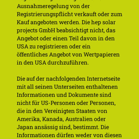
Ausnahmeregelung von der
Registrierungspflicht verkauft oder zum
Emittentin
hep solar projects GmbH
Kauf angeboten werden. Die hep solar
projects GmbH beabsichtigt nicht, das
Emittentin
hep solar projects GmbH
Finan­zie­
Green Bond (klas­si­fi­ziert
Angebot oder einen Teil davon in den
rungs­in­
gemäß imug/SPO)
USA zu registrieren oder ein
stru­ment
öffentliches Angebot von Wertpapieren
in den USA durchzuführen.
Emis­si­ons­
Bis zu 30 Mio. Euro
vo­lumen
Die auf der nachfolgenden Internetseite
mit all seinen Unterseiten enthaltenen
Platziertes
22,7 Mio. Euro
Informationen und Dokumente sind
Volumen
nicht für US-Personen oder Personen,
ISIN/WKN
DE000A351488/A35148
die in den Vereinigten Staaten von
Amerika, Kanada, Australien oder
Kupon
8 % p.a.
Japan ansässig sind, bestimmt. Die
Informationen dürfen weder von diesen
Ausga­be­
100 %