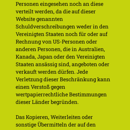
Personen eingesehen noch an diese
preis
verteilt werden, da die auf dieser
Website genannten
Stücke­lung
1.000 Euro
Schuldverschreibungen weder in den
Valuta
22. November 2023
Vereinigten Staaten noch für oder auf
Rechnung von US-Personen oder
Lauf­zeit
22. November 2023 bis 22.
anderen Personen, die in Australien,
November 2028
Kanada, Japan oder den Vereinigten
(ausschließlich)
Staaten ansässig sind, angeboten oder
verkauft werden dürfen. Jede
Zins­zah­
Halbjährlich,
Verletzung dieser Beschränkung kann
lung
nachträglich am 22. Mai
einen Verstoß gegen
und 22. November eines
wertpapierrechtliche Bestimmungen
jeden Jahres (erstmals
dieser Länder begründen.
2024)
Das Kopieren, Weiterleiten oder
Rück­zah­
22. November 2028
sonstige Übermitteln der auf den
lungs­