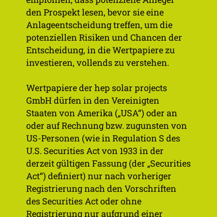
den Prospekt lesen, bevor sie eine
Anlageentscheidung treffen, um die
potenziellen Risiken und Chancen der
Entscheidung, in die Wertpapiere zu
investieren, vollends zu verstehen.
5
Wertpapiere der hep solar projects
GmbH dürfen in den Vereinigten
Staaten von Amerika („USA“) oder an
oder auf Rechnung bzw. zugunsten von
Jahre Laufzeit
US-Personen (wie in Regulation S des
22. November 2023 bis 22. November 2028
U.S. Securities Act von 1933 in der
(ausschließlich)
derzeit gültigen Fassung (der „Securities
Act“) definiert) nur nach vorheriger
Registrierung nach den Vorschriften
des Securities Act oder ohne
Detaillierte Eckdaten
Registrierung nur aufgrund einer