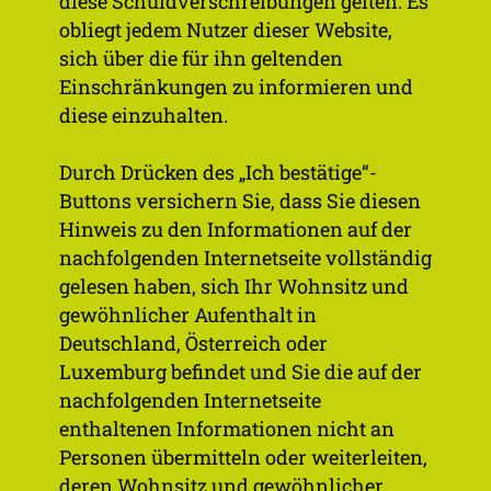
diese Schuldverschreibungen gelten. Es
Schuldverschreibungen
obliegt jedem Nutzer dieser Website,
zurückgekauft,
sich über die für ihn geltenden
zurückgezahlt oder
Einschränkungen zu informieren und
entwertet wurde
diese einzuhalten.
Kündi­
Kontroll­wechsel, Nega­tiv­
Durch Drücken des „Ich bestätige“-
gungs­
ver­pflich­tung, Dritt­
Buttons versichern Sie, dass Sie diesen
rechte der
verzug, Trans­pa­renz­ver­
Hinweis zu den Informationen auf der
Anlei­he­
pflich­tung
nachfolgenden Internetseite vollständig
gläu­biger
gelesen haben, sich Ihr Wohnsitz und
und
gewöhnlicher Aufenthalt in
Covenants
Deutschland, Österreich oder
Luxemburg befindet und Sie die auf der
Anwend­
Deut­sches Recht
nachfolgenden Internetseite
bares Recht
enthaltenen Informationen nicht an
Prospekt
Von der Commis­sion de
Personen übermitteln oder weiterleiten,
Surveil­lance du Secteur
deren Wohnsitz und gewöhnlicher